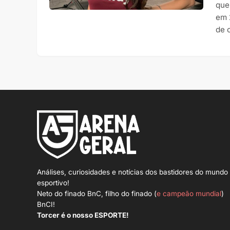
que
em 
de 
Análises, curiosidades e notícias dos bastidores do mundo
esportivo!
Neto do finado BnC, filho do finado (
e campeão mundial
)
BnCI!
Torcer é o nosso ESPORTE!