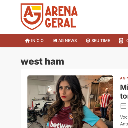
INÍCIO
AG NEWS
SEU TIME
west ham
AG 
Mi
to
Voc
Ant