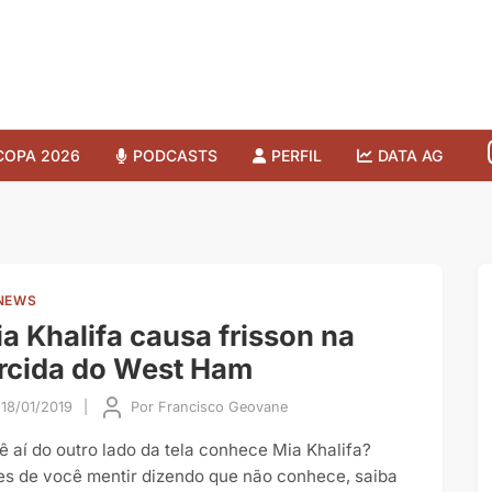
COPA 2026
PODCASTS
PERFIL
DATA AG
NEWS
a Khalifa causa frisson na
rcida do West Ham
18/01/2019
|
Por
Francisco Geovane
ê aí do outro lado da tela conhece Mia Khalifa?
es de você mentir dizendo que não conhece, saiba