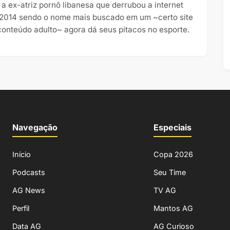
 a ex-atriz pornô libanesa que derrubou a internet
2014 sendo o nome mais buscado em um ~certo site
conteúdo adulto~ agora dá seus pitacos no esporte.
Navegação
Especiais
Início
Copa 2026
Podcasts
Seu Time
AG News
TV AG
Perfil
Mantos AG
Data AG
AG Curioso