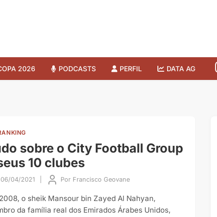
COPA 2026
PODCASTS
PERFIL
DATA AG
RANKING
do sobre o City Football Group
seus 10 clubes
06/04/2021
|
Por
Francisco Geovane
2008, o sheik Mansour bin Zayed Al Nahyan,
bro da família real dos Emirados Árabes Unidos,