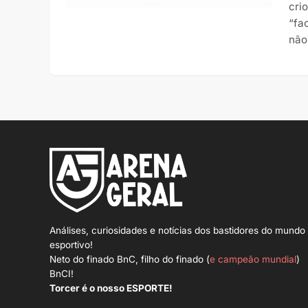
cri
“fa
não
Análises, curiosidades e notícias dos bastidores do mundo
esportivo!
Neto do finado BnC, filho do finado (
e campeão mundial
)
BnCI!
Torcer é o nosso ESPORTE!