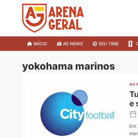
INÍCIO
AG NEWS
SEU TIME
yokohama marinos
AG 
Tu
e 
Em 
mem