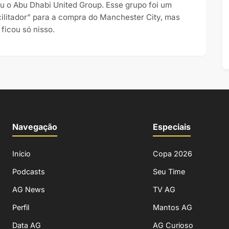
ou o Abu Dhabi United Group. Esse grupo foi um
cilitador” para a compra do Manchester City, mas
 ficou só nisso.
Navegação
Especiais
Início
Copa 2026
Podcasts
Seu Time
AG News
TV AG
Perfil
Mantos AG
Data AG
AG Curioso