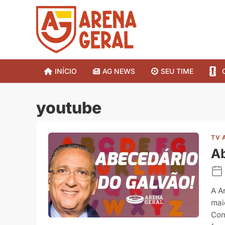
INÍCIO
AG NEWS
SEU TIME
youtube
TV 
Ab
A A
mai
Com