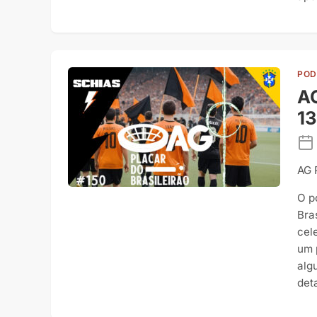
POD
AG
13
AG 
O p
Bra
cel
um 
alg
det