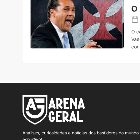
O 
O c
Vas
com
Análises, curiosidades e notícias dos bastidores do mundo
esportivo!