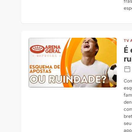
fra
esp
TV 
É 
r
Com
esq
fam
den
com
bre
seu
apo