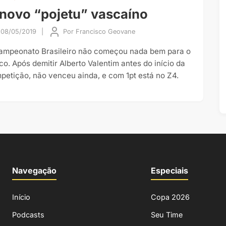
novo “pojetu” vascaíno
08/05/2019
|
Por
Francisco Geovane
ampeonato Brasileiro não começou nada bem para o
co. Após demitir Alberto Valentim antes do início da
petição, não venceu ainda, e com 1pt está no Z4.
Navegação
Especiais
Início
Copa 2026
Podcasts
Seu Time