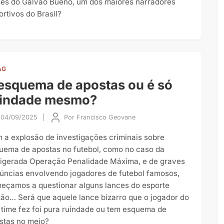
ses do Galvão Bueno, um dos maiores narradores
ortivos do Brasil?
AG
esquema de apostas ou é só
uindade mesmo?
04/09/2025
|
Por
Francisco Geovane
 a explosão de investigações criminais sobre
uema de apostas no futebol, como no caso da
igerada Operação Penalidade Máxima, e de graves
úncias envolvendo jogadores de futebol famosos,
eçamos a questionar alguns lances do esporte
tão… Será que aquele lance bizarro que o jogador do
 time fez foi pura ruindade ou tem esquema de
stas no meio?