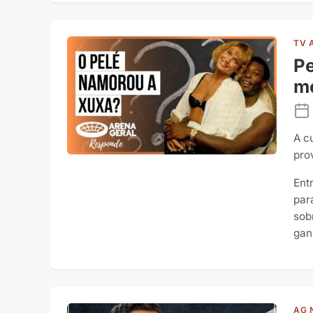
TV 
Pe
m
A c
pro
Ent
par
sob
gan
AG 