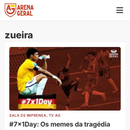
zueira
SALA DE IMPRENSA, TV AG
#7x1Day: Os memes da tragédia