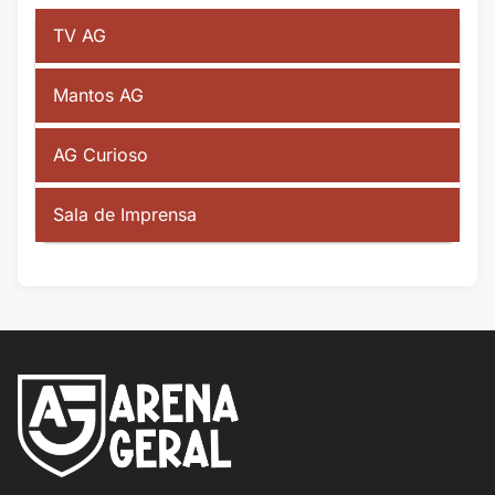
TV AG
Mantos AG
AG Curioso
Sala de Imprensa