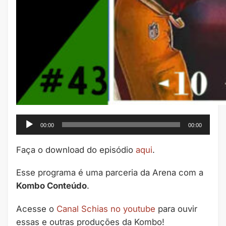
Tocador
00:00
00:00
de
áudio
Faça o download do episódio
aqui
.
Esse programa é uma parceria da Arena com a
Kombo Conteúdo
.
Acesse o
Canal Schias no youtube
para ouvir
essas e outras produções da Kombo!