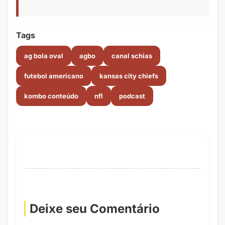
Tags
ag bola oval
agbo
canal schias
futebol americano
kansas city chiefs
kombo conteúdo
nfl
podcast
Deixe seu Comentário