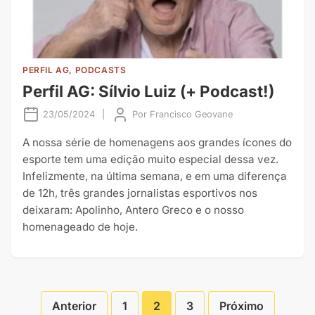
PERFIL AG, PODCASTS
Perfil AG: Sílvio Luiz (+ Podcast!)
23/05/2024
|
Por
Francisco Geovane
A nossa série de homenagens aos grandes ícones do
esporte tem uma edição muito especial dessa vez.
Infelizmente, na última semana, e em uma diferença
de 12h, três grandes jornalistas esportivos nos
deixaram: Apolinho, Antero Greco e o nosso
homenageado de hoje.
Anterior
1
2
3
Próximo
Paginação