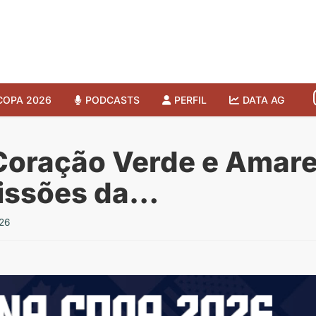
COPA 2026
PODCASTS
PERFIL
DATA AG
Coração Verde e Amare
issões da…
26