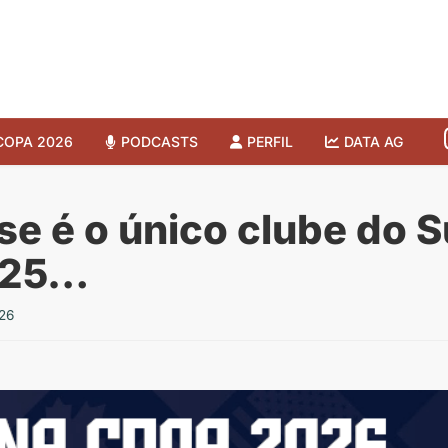
COPA 2026
PODCASTS
PERFIL
DATA AG
e é o único clube do 
025…
26