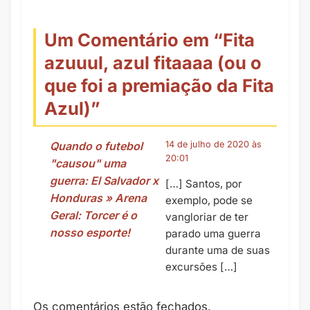
Um Comentário em “
Fita
azuuul, azul fitaaaa (ou o
que foi a premiação da Fita
Azul)
”
Quando o futebol
14 de julho de 2020 às
20:01
"causou" uma
guerra: El Salvador x
[…] Santos, por
Honduras » Arena
exemplo, pode se
Geral: Torcer é o
vangloriar de ter
nosso esporte!
parado uma guerra
durante uma de suas
excursões […]
Os comentários estão fechados.