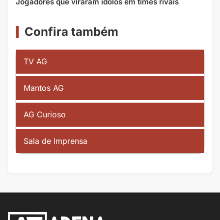
Jogadores que viraram ídolos em times rivais
Confira também
TV AG
Mantos AG
AG Curioso
Sala de Imprensa