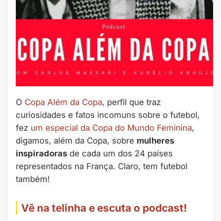
O
Copa Além da Copa
, perfil que traz
curiosidades e fatos incomuns sobre o futebol,
fez
um especial da Copa do Mundo Feminina
,
digamos, além da Copa, sobre
mulheres
inspiradoras
de cada um dos 24 países
representados na França. Claro, tem futebol
também!
Vê na telinha e escuta o podcast!