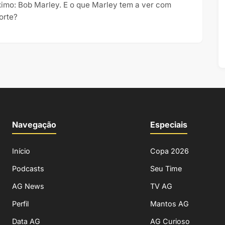
imo: Bob Marley. E o que Marley tem a ver com
orte?
Navegação
Especiais
Início
Copa 2026
Podcasts
Seu Time
AG News
TV AG
Perfil
Mantos AG
Data AG
AG Curioso