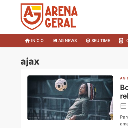
INÍCIO
AG NEWS
SEU TIME
ajax
AG.
Bo
re
Par
ama