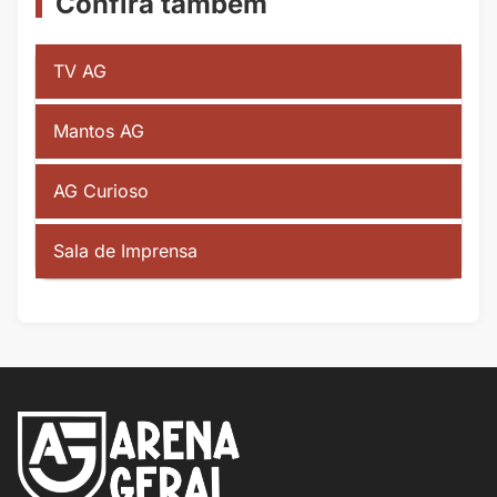
Confira também
TV AG
Mantos AG
AG Curioso
Sala de Imprensa