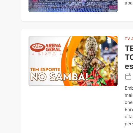
apa
TV 
T
T
es
Emb
mai
che
Enr
cit
per