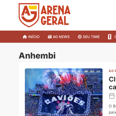
INÍCIO
AG NEWS
SEU TIME
Anhembi
AG 
Cl
c
O B
pai