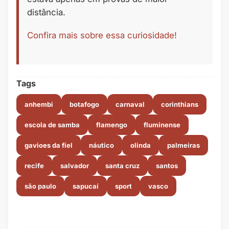
distância.
Confira mais sobre essa curiosidade!
Tags
anhembi
botafogo
carnaval
corinthians
escola de samba
flamengo
fluminense
gavioes da fiel
náutico
olinda
palmeiras
recife
salvador
santa cruz
santos
são paulo
sapucaí
sport
vasco