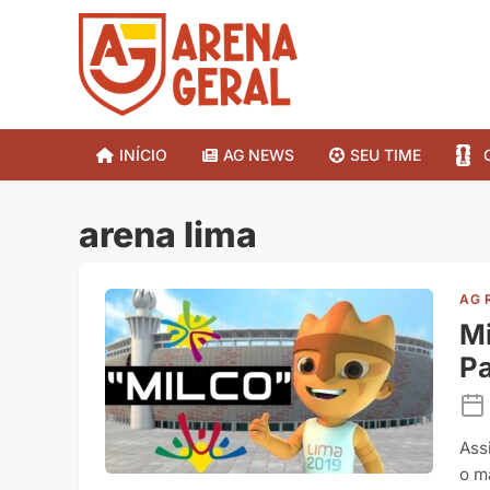
INÍCIO
AG NEWS
SEU TIME
arena lima
AG 
Mi
P
Ass
o m