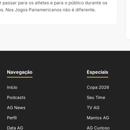
r passar para os atletas e para o público durante os
os. Nos Jogos Panamericanos não é diferente.
Navegação
Especiais
Início
Copa 2026
Podcasts
Seu Time
AG News
TV AG
Perfil
Mantos AG
Data AG
AG Curioso