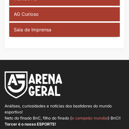
AG Curioso
Sala de Imprensa
Análises, curiosidades e notícias dos bastidores do mundo
esportivo!
Neto do finado BnC, filho do finado (
e campeão mundial
) BnCI!
Torcer é o nosso ESPORTE!