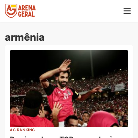
armênia
AG RANKING