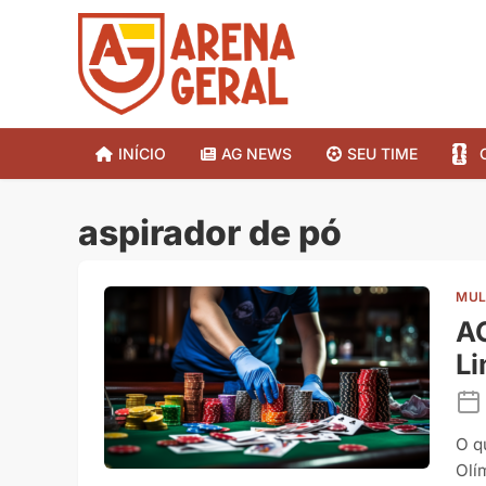
INÍCIO
AG NEWS
SEU TIME
aspirador de pó
MUL
AG
L
O q
Olí