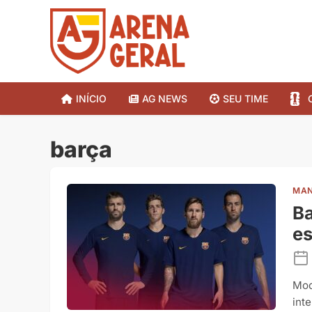
INÍCIO
AG NEWS
SEU TIME
barça
MAN
Ba
e
Mod
int