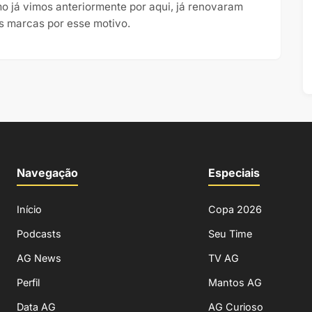
o já vimos anteriormente por aqui, já renovaram
s marcas por esse motivo.
Navegação
Especiais
Início
Copa 2026
Podcasts
Seu Time
AG News
TV AG
Perfil
Mantos AG
Data AG
AG Curioso