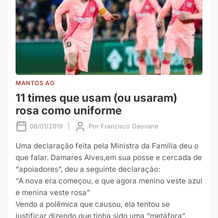
MANTOS AG
11 times que usam (ou usaram)
rosa como uniforme
08/01/2019
|
Por
Francisco Geovane
Uma declaração feita pela Ministra da Família deu o
que falar. Damares Alves,em sua posse e cercada de
“apoiadores”, deu a seguinte declaração:
“A nova era começou, e que agora menino veste azul
e menina veste rosa”
Vendo a polêmica que causou, ela tentou se
justificar dizendo que tinha sido uma “metáfora”.