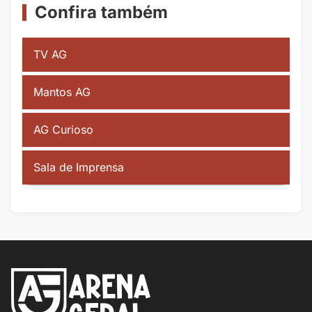
Confira também
TV AG
Mantos AG
AG Curioso
Sala de Imprensa