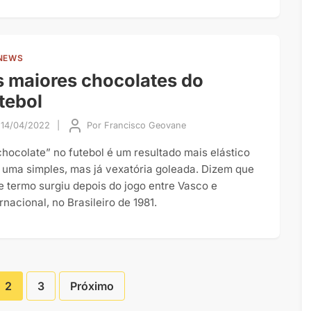
NEWS
 maiores chocolates do
tebol
14/04/2022
|
Por
Francisco Geovane
chocolate” no futebol é um resultado mais elástico
 uma simples, mas já vexatória goleada. Dizem que
e termo surgiu depois do jogo entre Vasco e
rnacional, no Brasileiro de 1981.
2
3
Próximo
Paginação