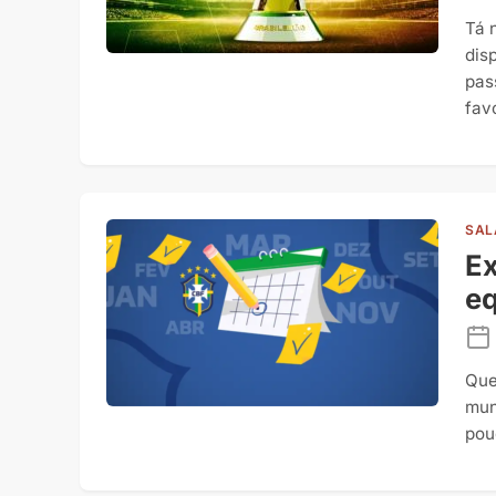
Tá 
dis
pas
fav
SAL
Ex
e
Que
mun
pou