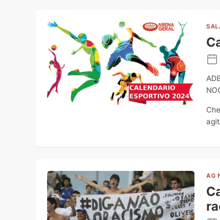
SAL
Ca
ADE
NO
Che
agi
AG 
Ca
r