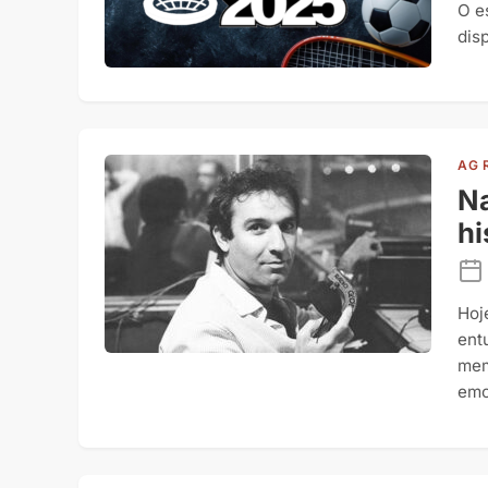
O e
dis
AG 
Na
hi
Hoj
ent
mem
emo