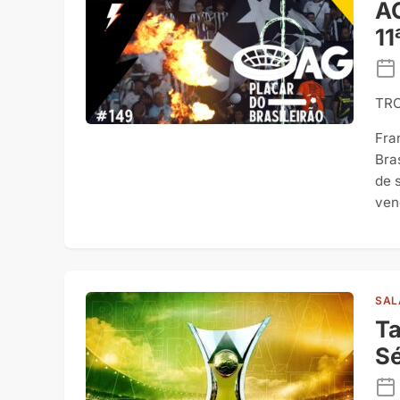
AG
11
TR
Fra
Bra
de 
ven
SAL
Ta
Sé