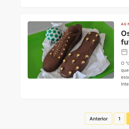
AG 
Os
fu
O “
que
ess
Inte
Anterior
1