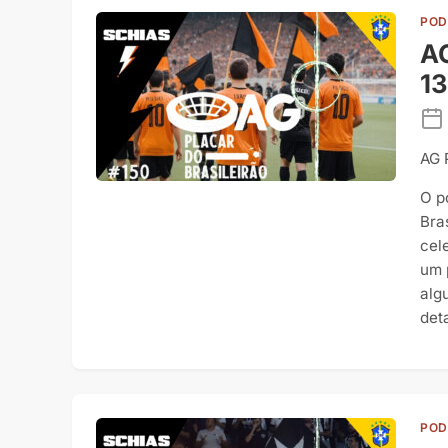
POD
AG
13
AG 
O p
Bra
cel
um 
alg
det
POD