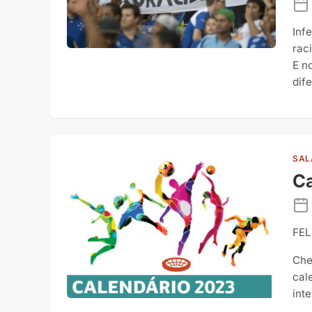
Inf
rac
E n
dife
SAL
Ca
FEL
Che
cal
int