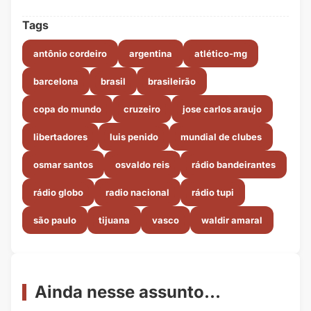
Tags
antônio cordeiro
argentina
atlético-mg
barcelona
brasil
brasileirão
copa do mundo
cruzeiro
jose carlos araujo
libertadores
luis penido
mundial de clubes
osmar santos
osvaldo reis
rádio bandeirantes
rádio globo
radio nacional
rádio tupi
são paulo
tijuana
vasco
waldir amaral
Ainda nesse assunto...