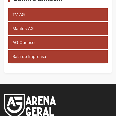
TV AG
Mantos AG
AG Curioso
Sala de Imprensa