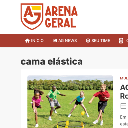
INÍCIO
AG NEWS
SEU TIME
cama elástica
MUL
AG
R
Em 
est