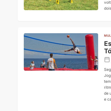
vol
doi
MUL
Es
Tó
Seg
Jog
tem
ritm
de 
e c