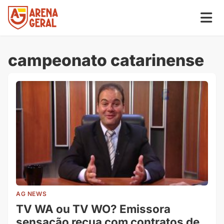
campeonato catarinense
AG NEWS
TV WA ou TV WO? Emissora
sensação recua com contratos de