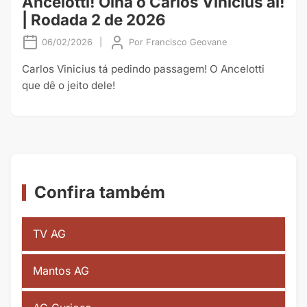
Ancelotti! Olha o Carlos Vinícius aí!
| Rodada 2 de 2026
06/02/2026
|
Por
Francisco Geovane
Carlos Vinicius tá pedindo passagem! O Ancelotti
que dê o jeito dele!
Confira também
TV AG
Mantos AG