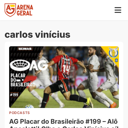
carlos vinícius
PODCASTS
AG Placar do Brasileirão #199 – Alô