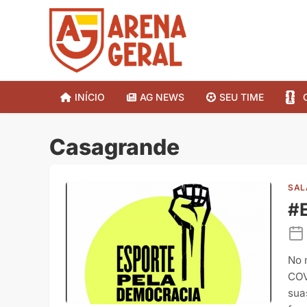
INÍCIO
AG NEWS
SEU TIME
Casagrande
SAL
#
No 
COV
sua