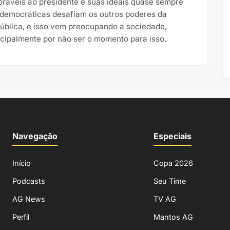
oráveis ao presidente e suas ideais quase sempre
idemocráticas desafiam os outros poderes da
ública, e isso vem preocupando a sociedade,
ncipalmente por não ser o momento para isso.
Navegação
Especiais
Início
Copa 2026
Podcasts
Seu Time
AG News
TV AG
Perfil
Mantos AG