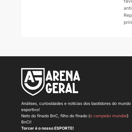
fav
ant
Rep
pri
Análises, curiosidades e notícias dos bastidores do mundo
esportivo!
Neto do finado BnC, filho do finado (
e campeão mundial
)
BnCI!
Torcer é o nosso ESPORTE!