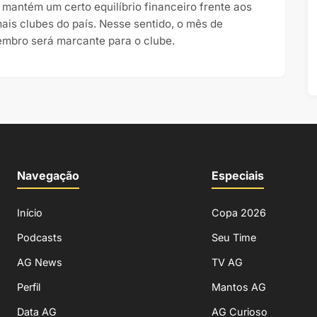
 mantém um certo equilíbrio financeiro frente aos
ais clubes do país. Nesse sentido, o mês de
embro será marcante para o clube.
Navegação
Especiais
Início
Copa 2026
Podcasts
Seu Time
AG News
TV AG
Perfil
Mantos AG
Data AG
AG Curioso