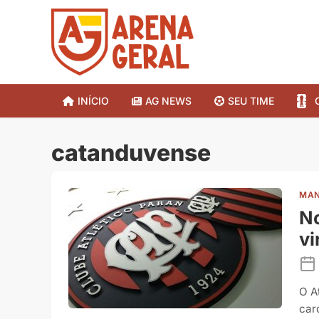
INÍCIO
AG NEWS
SEU TIME
catanduvense
MAN
No
vi
O A
car