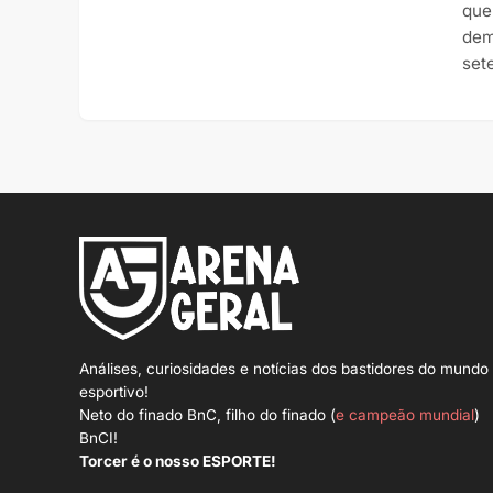
que
dem
set
Análises, curiosidades e notícias dos bastidores do mundo
esportivo!
Neto do finado BnC, filho do finado (
e campeão mundial
)
BnCI!
Torcer é o nosso ESPORTE!