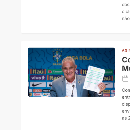
dos
cic
não
AG 
C
M
Com
ent
dis
env
as 