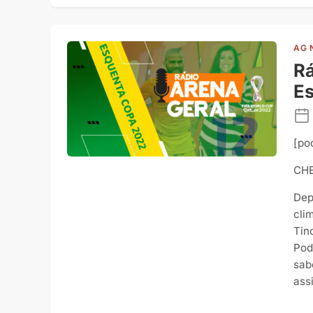
AG 
Rá
E
[po
CHE
Dep
cli
Tin
Pod
sab
ass