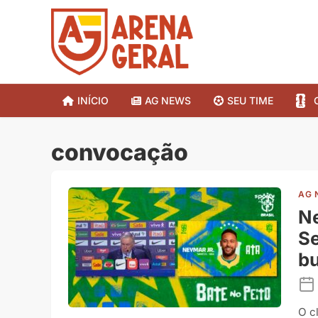
INÍCIO
AG NEWS
SEU TIME
convocação
AG 
Ne
Se
bu
O c