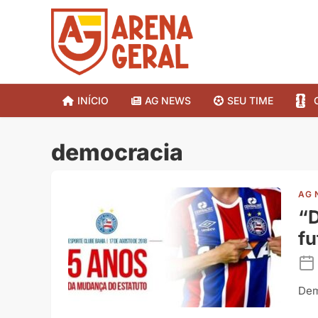
INÍCIO
AG NEWS
SEU TIME
democracia
AG 
“D
fu
Dem