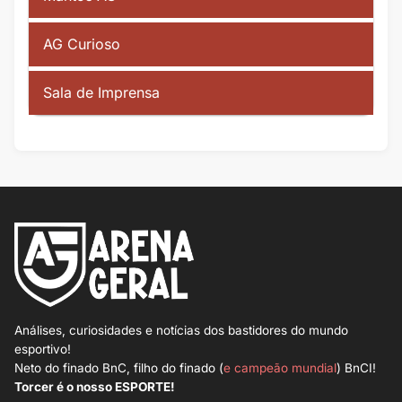
AG Curioso
Sala de Imprensa
Análises, curiosidades e notícias dos bastidores do mundo
esportivo!
Neto do finado BnC, filho do finado (
e campeão mundial
) BnCI!
Torcer é o nosso ESPORTE!