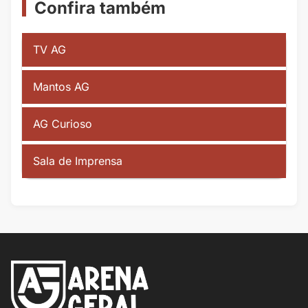
Confira também
TV AG
Mantos AG
AG Curioso
Sala de Imprensa