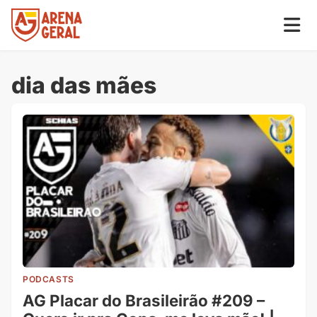
dia das mães
PODCASTS
AG Placar do Brasileirão #209 –