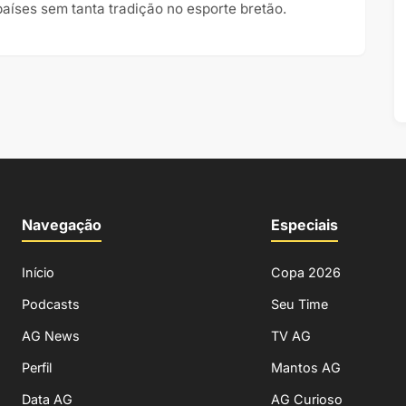
países sem tanta tradição no esporte bretão.
Navegação
Especiais
Início
Copa 2026
Podcasts
Seu Time
AG News
TV AG
Perfil
Mantos AG
Data AG
AG Curioso