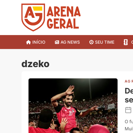
INÍCIO
AG NEWS
SEU TIME
dzeko
AG 
De
s
O f
Mui