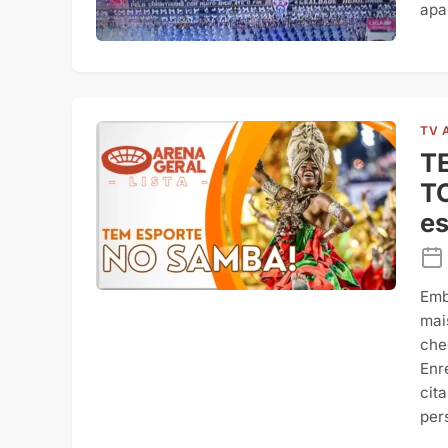
apa
TV 
T
T
es
Emb
mai
che
Enr
cit
per