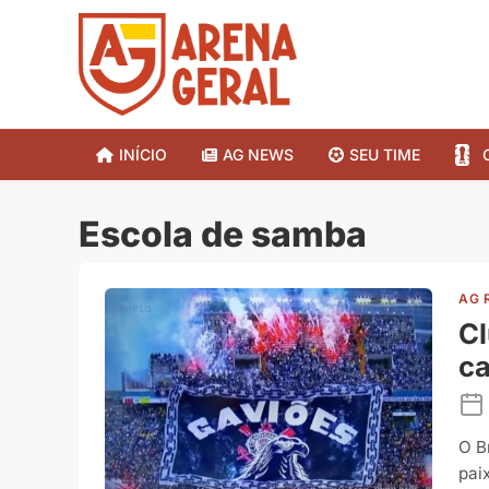
INÍCIO
AG NEWS
SEU TIME
Escola de samba
AG 
Cl
c
O B
pai