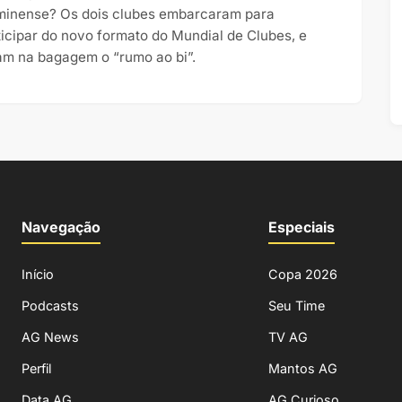
minense? Os dois clubes embarcaram para
ticipar do novo formato do Mundial de Clubes, e
am na bagagem o “rumo ao bi”.
Navegação
Especiais
Início
Copa 2026
Podcasts
Seu Time
AG News
TV AG
Perfil
Mantos AG
Data AG
AG Curioso