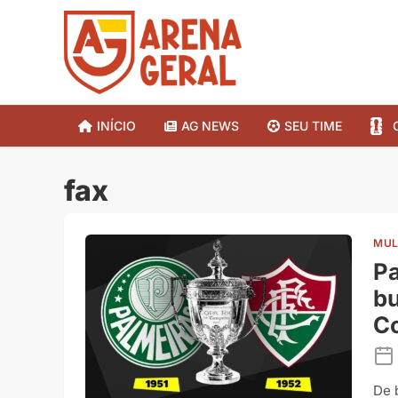
INÍCIO
AG NEWS
SEU TIME
fax
MUL
Pa
bu
Co
De 