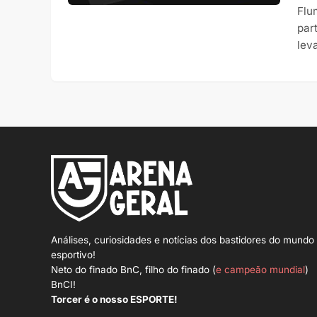
Flu
par
lev
Análises, curiosidades e notícias dos bastidores do mundo
esportivo!
Neto do finado BnC, filho do finado (
e campeão mundial
)
BnCI!
Torcer é o nosso ESPORTE!