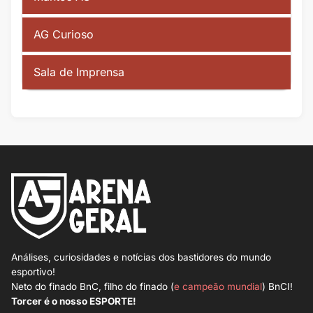
AG Curioso
Sala de Imprensa
Análises, curiosidades e notícias dos bastidores do mundo
esportivo!
Neto do finado BnC, filho do finado (
e campeão mundial
) BnCI!
Torcer é o nosso ESPORTE!