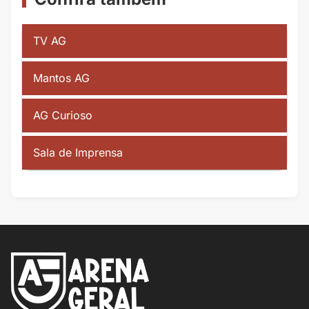
TV AG
Mantos AG
AG Curioso
Sala de Imprensa