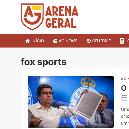
INÍCIO
AG NEWS
SEU TIME
fox sports
AG 
O
Uma
cru
um 