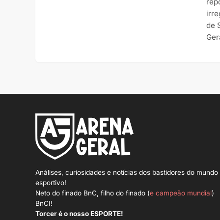
rep
irr
de 
Ger
Análises, curiosidades e notícias dos bastidores do mundo
esportivo!
Neto do finado BnC, filho do finado (
e campeão mundial
)
BnCI!
Torcer é o nosso ESPORTE!