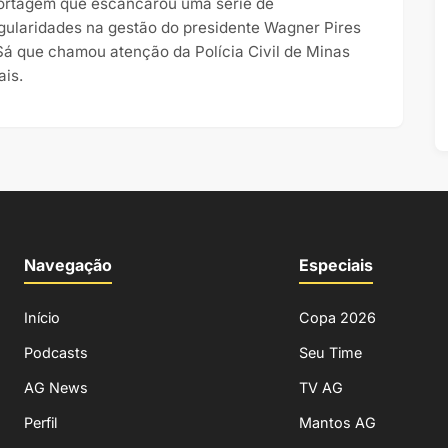
ortagem que escancarou uma série de
egularidades na gestão do presidente Wagner Pires
Sá que chamou atenção da Polícia Civil de Minas
ais.
Navegação
Especiais
Início
Copa 2026
Podcasts
Seu Time
AG News
TV AG
Perfil
Mantos AG