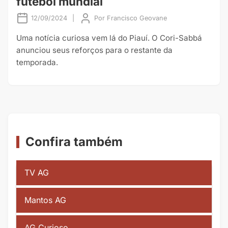
futebol mundial
12/09/2024
|
Por
Francisco Geovane
Uma notícia curiosa vem lá do Piauí. O Cori-Sabbá
anunciou seus reforços para o restante da
temporada.
Confira também
TV AG
Mantos AG
AG Curioso