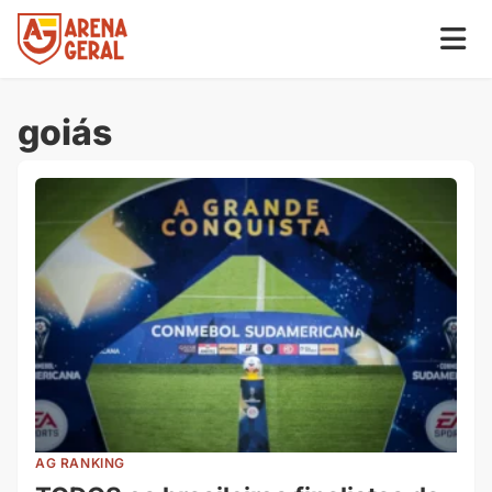
goiás
AG RANKING