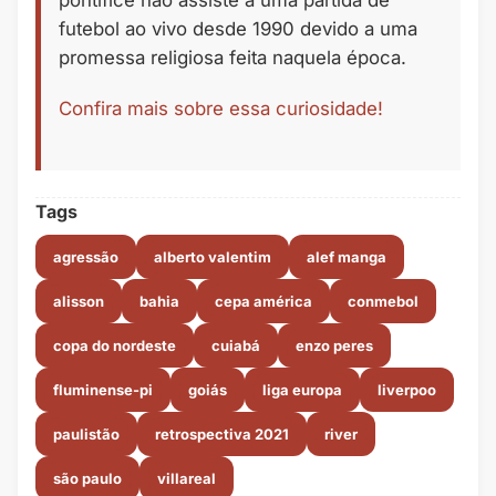
pontífice não assiste a uma partida de
futebol ao vivo desde 1990 devido a uma
promessa religiosa feita naquela época.
Confira mais sobre essa curiosidade!
Tags
agressão
alberto valentim
alef manga
alisson
bahia
cepa américa
conmebol
copa do nordeste
cuiabá
enzo peres
fluminense-pi
goiás
liga europa
liverpoo
paulistão
retrospectiva 2021
river
são paulo
villareal