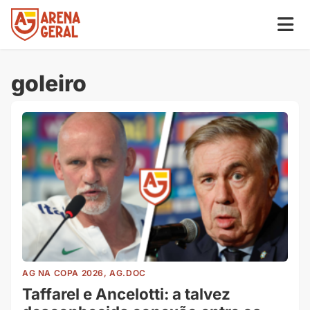
goleiro
AG NA COPA 2026, AG.DOC
Taffarel e Ancelotti: a talvez