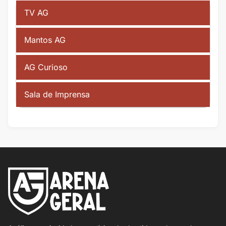
TV AG
Mantos AG
AG Curioso
Sala de Imprensa