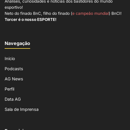
Análises, curiosidades e notícias dos bastidores do mundo
esportivo!
Neto do finado BnC, filho do finado (
e campeão mundial
) BnCI!
Torcer é o nosso ESPORTE!
Navegação
Início
Podcasts
AG News
Perfil
Data AG
Sala de Imprensa