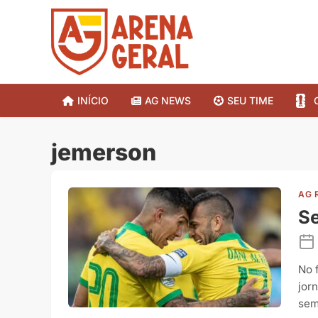
INÍCIO
AG NEWS
SEU TIME
jemerson
AG 
Se
No 
jor
sem