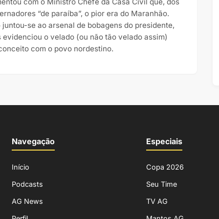
entou com o Ministro Chefe da Casa Civil que, dos
ernadores “de paraíba”, o pior era do Maranhão.
o juntou-se ao arsenal de bobagens do presidente,
 evidenciou o velado (ou não tão velado assim)
conceito com o povo nordestino.
Navegação
Especiais
Início
Copa 2026
Podcasts
Seu Time
AG News
TV AG
Perfil
Mantos AG