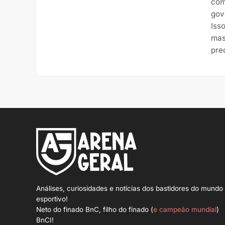
com
gov
Iss
mas
pre
Análises, curiosidades e notícias dos bastidores do mundo
esportivo!
Neto do finado BnC, filho do finado (
e campeão mundial
)
BnCI!