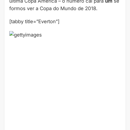
última Copa América – o número cai para
um
se
formos ver a Copa do Mundo de 2018.
[tabby title=”Everton”]