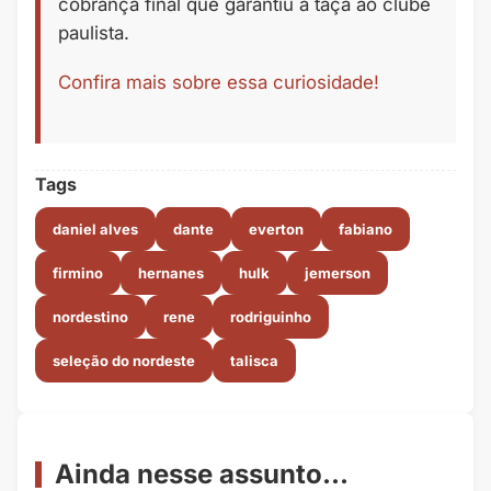
cobrança final que garantiu a taça ao clube
paulista.
Confira mais sobre essa curiosidade!
Tags
daniel alves
dante
everton
fabiano
firmino
hernanes
hulk
jemerson
nordestino
rene
rodriguinho
seleção do nordeste
talisca
Ainda nesse assunto...