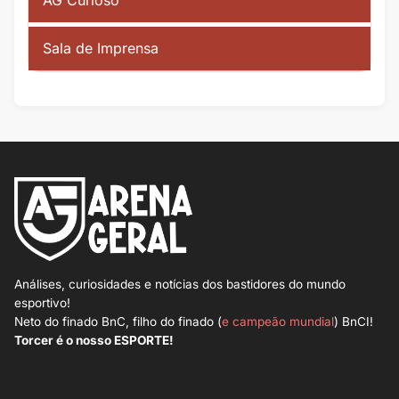
AG Curioso
Sala de Imprensa
Análises, curiosidades e notícias dos bastidores do mundo
esportivo!
Neto do finado BnC, filho do finado (
e campeão mundial
) BnCI!
Torcer é o nosso ESPORTE!