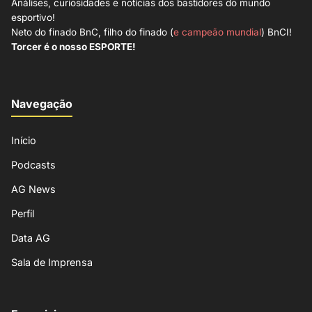
Análises, curiosidades e notícias dos bastidores do mundo
esportivo!
Neto do finado BnC, filho do finado (
e campeão mundial
) BnCI!
Torcer é o nosso ESPORTE!
Navegação
Início
Podcasts
AG News
Perfil
Data AG
Sala de Imprensa