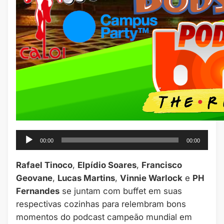
Tocador
00:00
00:00
de
áudio
Rafael Tinoco
,
Elpídio Soares
,
Francisco
Geovane
,
Lucas Martins
,
Vinnie Warlock
e
PH
Fernandes
se juntam com buffet em suas
respectivas cozinhas para relembram bons
momentos do podcast campeão mundial em