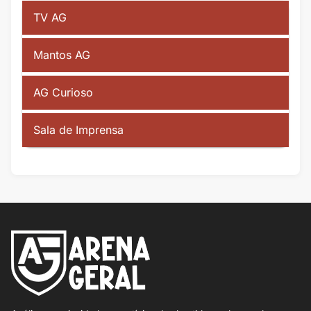
TV AG
Mantos AG
AG Curioso
Sala de Imprensa