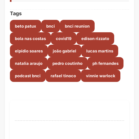
Tags
beto patux
bnci
bnci reunion
bola nas costas
covid19
edison rizzato
elpídio soares
joão gabriel
lucas martins
natalia araujo
pedro coutinho
ph fernandes
podcast bnci
rafael tinoco
vinnie warlock